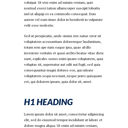
volutpat. Ut wisi enim ad minim veniam, quis
nostrud exerci tation ullamcorper suscipit lobortis
nisl ut aliquip ex ea commodo consequat. Duis
autem vel eum iriure dolor in hendrerit in vulputate
velit esse molestie.
Sed ut perspiciatis, unde omnis iste natus error sit
voluptatem accusantium doloremque laudantium,
totam rem ape riam eaque ipsa, quae ab illo
inventore veritatis et quasi archto beatae vitae dicta
sunt, explicabo. nemo enim ipsam voluptatem, quia
voluptas sit, aspernatur aut odit aut fugit, sed quia
consequuntur magni dolores eos, qui ratione
voluptatem sequi nesciunt, neque porro quisquam
est, qui dolorem ipsum, quia dolor sit, amet.
H1 HEADING
Lorem ipsum dolor sit amet, consectetur adipisicing
elit, sed do eiusmod tempor incididunt ut labore et
dolore magna aliqua. Ut enim ad minim veniam,