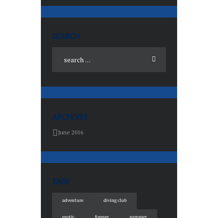
SEARCH
ARCHIVES
June 2016
TAGS
adventure
diving club
exotic
forever
summer