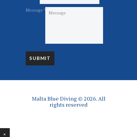
E
m
Message
*
a
i
l
N
a
m
e
SUBMIT
Malta Blue Diving © 2026. All
rights reserved
×