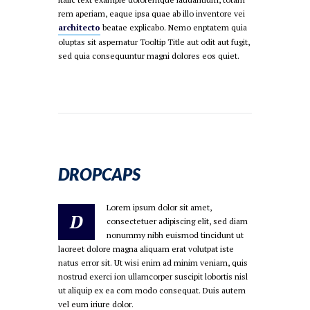
rem aperiam, eaque ipsa quae ab illo inventore vei
architecto
beatae explicabo. Nemo enptatem quia
oluptas sit aspernatur Tooltip Title aut odit aut fugit,
sed quia consequuntur magni dolores eos quiet.
DROPCAPS
Lorem ipsum dolor sit amet,
D
consectetuer adipiscing elit, sed diam
nonummy nibh euismod tincidunt ut
laoreet dolore magna aliquam erat volutpat iste
natus error sit. Ut wisi enim ad minim veniam, quis
nostrud exerci ion ullamcorper suscipit lobortis nisl
ut aliquip ex ea com modo consequat. Duis autem
vel eum iriure dolor.