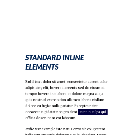
STANDARD INLINE
ELEMENTS
Bold text
dolor sit amet, consectetur accent color
adipisicing elit, hovered accents sed do eiusmod
tempor hovered ut labore et dolore magna aliqu
quis nostrud exercitation ullamco laboris nisllum
dolore eu fugiat nulla pariatur. Excepteur sint
occaecat cupidatat non proident
sunt in culpa qui
officia deserunt m est laborum.
Italic text
example iste natus error sit voluptatem
italic text example doloremque laudantium, totam