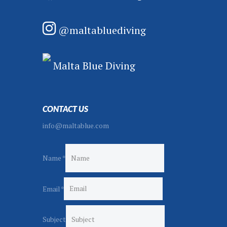
@maltabluediving
Malta Blue Diving
CONTACT US
info@maltablue.com
S
Name
*
u
b
Email
*
j
e
c
Subject
t