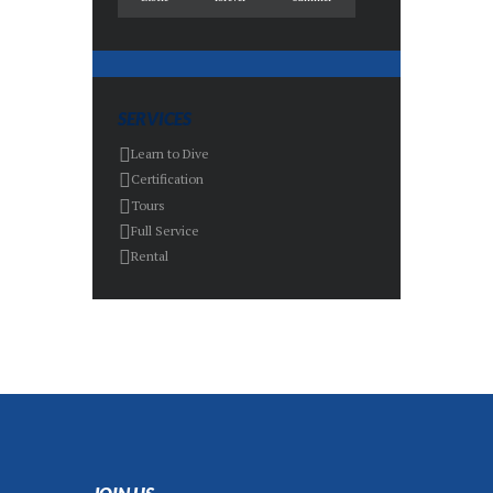
SERVICES
Learn to Dive
Certification
Tours
Full Service
Rental